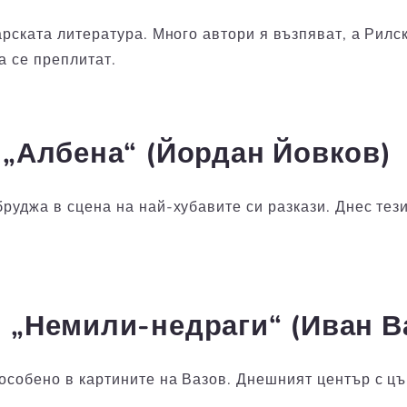
рската литература. Много автори я възпяват, а Рилс
а се преплитат.
и „Албена“ (Йордан Йовков)
уджа в сцена на най-хубавите си разкази. Днес тези 
и „Немили-недраги“ (Иван В
особено в картините на Вазов. Днешният център с цъ