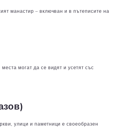
кият манастир – включван и в пътеписите на
места могат да се видят и усетят със
азов)
ркви, улици и паметници е своеобразен