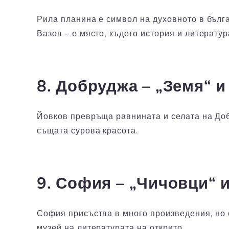
Рила планина е символ на духовното в бълга
Вазов – е място, където история и литератур
8. Добруджа – „Земя“ 
Йовков превръща равнината и селата на Добр
същата сурова красота.
9. София – „Чичовци“ 
София присъства в много произведения, но 
музей на литературата на открито.