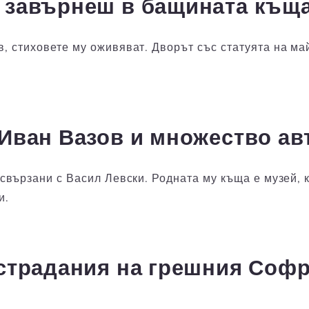
е завърнеш в бащината къщ
, стиховете му оживяват. Дворът със статуята на ма
(Иван Вазов и множество ав
свързани с Васил Левски. Родната му къща е музей, 
и.
и страдания на грешния Соф