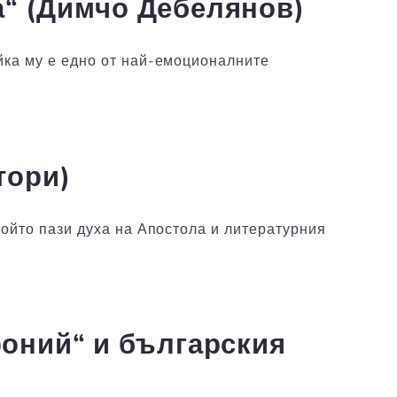
а“ (Димчо Дебелянов)
йка му е едно от най-емоционалните
тори)
който пази духа на Апостола и литературния
роний“ и българския