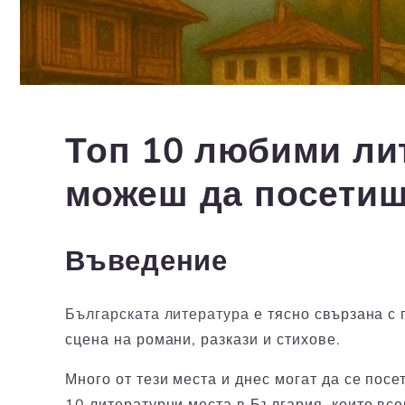
Топ 10 любими ли
можеш да посети
Въведение
Българската литература
е тясно свързана с 
сцена на романи, разкази и стихове.
Много от тези места и днес могат да се пос
10 литературни места в България, които все