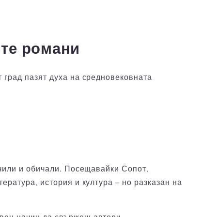
ите романи
т град пазят духа на средновековната
 учили и обичали. Посещавайки Сопот,
ература, история и култура – но разказан на