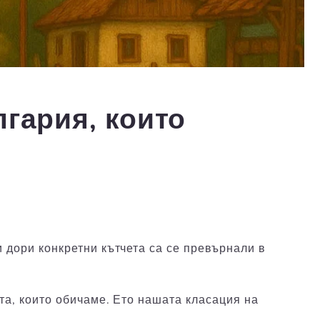
гария, които
и дори конкретни кътчета са се превърнали в
ята, които обичаме. Ето нашата класация на