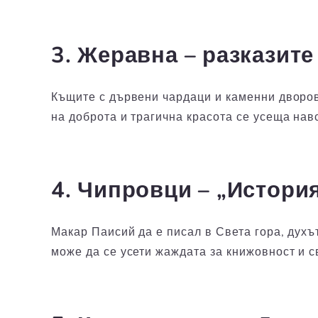
3. Жеравна – разказит
Къщите с дървени чардаци и каменни дворов
на доброта и трагична красота се усеща нав
4. Чипровци – „Истори
Макар Паисий да е писал в Света гора, духъ
може да се усети жаждата за книжовност и с