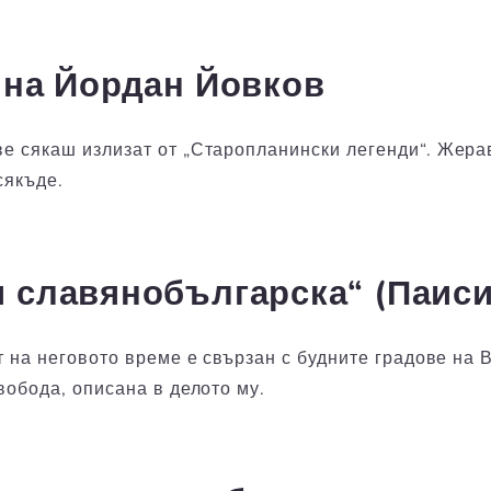
е на Йордан Йовков
е сякаш излизат от „Старопланински легенди“. Жера
сякъде.
я славянобългарска“ (Паис
т на неговото време е свързан с будните градове на 
вобода, описана в делото му.