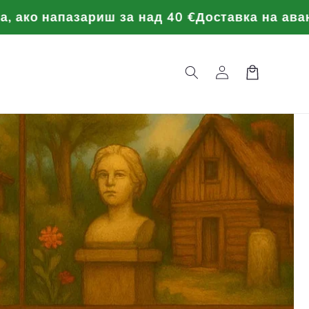
 напазариш за над 40 €
Доставка на аванта, ак
Вход
Торба