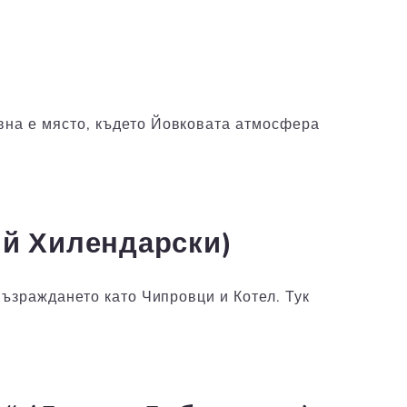
вна е място, където Йовковата атмосфера
ий Хилендарски)
Възраждането като Чипровци и Котел. Тук