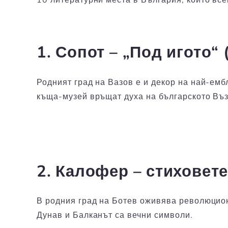
1. Сопот – „Под игото“
Родният град на Вазов е и декор на най-ем
къща-музей връщат духа на българското Въ
2. Калофер – стиховет
В родния град на Ботев оживява революцион
Дунав и Балканът са вечни символи.