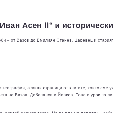
Иван Асен II“ и историческ
рби – от Вазов до Емилиян Станев. Царевец и стария
мо
география
, а живи страници от книгите, които сме
та на Вазов, Дебелянов и Йовков. Това е урок по лит