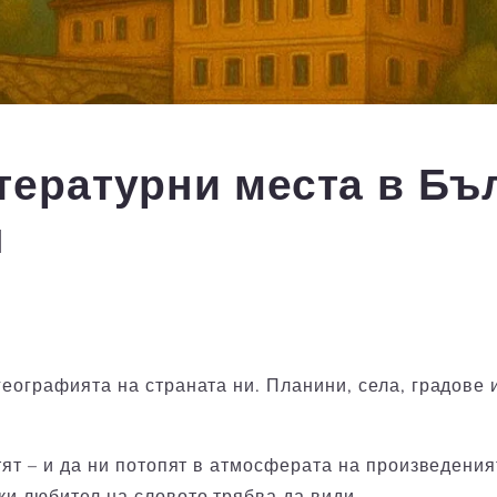
тературни места в Бъл
ш
географията на страната ни. Планини, села, градове 
етят – и да ни потопят в атмосферата на произведени
ки любител на словото трябва да види.