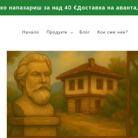
Преминаване
към
пазариш за над 40 €
Доставка на аванта, ако н
съдържанието
Начало
Продукти
Блог
Кои сме ние?