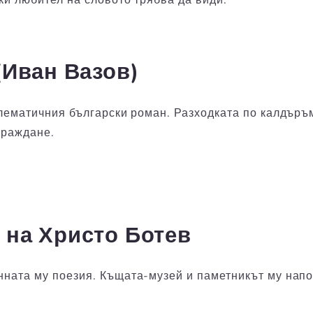
 (Иван Вазов)
блематичния български роман. Разходката по калдър
зраждане.
е на Христо Ботев
ната му поезия. Къщата-музей и паметникът му напом