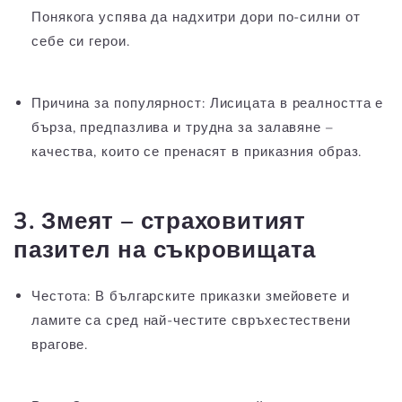
Понякога успява да надхитри дори по-силни от
себе си герои.
Причина за популярност:
Лисицата в реалността е
бърза, предпазлива и трудна за залавяне –
качества, които се пренасят в приказния образ.
3. Змеят – страховитият
пазител на съкровищата
Честота:
В българските приказки змейовете и
ламите са сред най-честите свръхестествени
врагове.