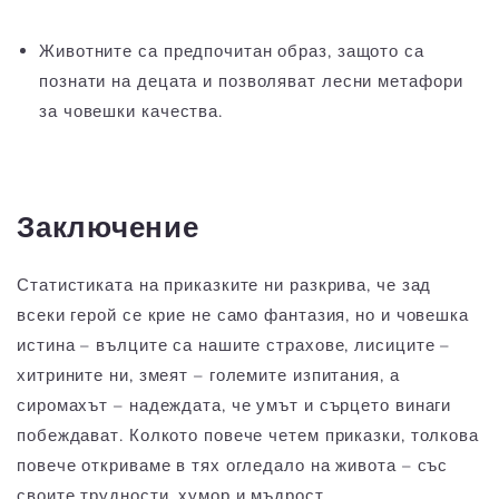
Животните са предпочитан образ, защото са
познати на децата и позволяват лесни метафори
за човешки качества.
Заключение
Статистиката на приказките ни разкрива, че зад
всеки герой се крие не само фантазия, но и човешка
истина – вълците са нашите страхове, лисиците –
хитрините ни, змеят – големите изпитания, а
сиромахът – надеждата, че умът и сърцето винаги
побеждават. Колкото повече четем приказки, толкова
повече откриваме в тях огледало на живота – със
своите трудности, хумор и мъдрост.