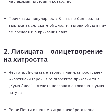
на лакомия, агресия и коварство.
Причина за популярност:
Вълкът е бил реална
заплаха за селските общности, затова образът му
се пренася и в приказния свят.
2. Лисицата – олицетворение
на хитростта
Честота:
Лисицата е вторият най-разпространен
животински герой. В българските приказки тя е
„Кума Лиса“ – женски персонаж с коварна и умна
натура.
Роля:
Почти винаги е хитра и изобретателна.