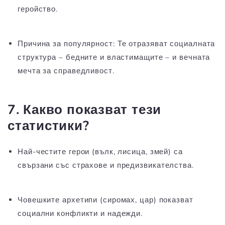
геройство.
Причина за популярност:
Те отразяват социалната
структура – бедните и властимащите – и вечната
мечта за справедливост.
7. Какво показват тези
статистики?
Най-честите герои (вълк, лисица, змей) са
свързани със
страхове и предизвикателства
.
Човешките архетипи (сиромах, цар) показват
социални конфликти и надежди
.