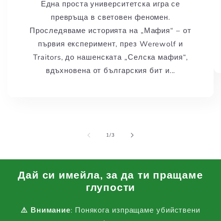
Една проста университетска игра се
превръща в световен феномен.
Проследяваме историята на „Мафия“ – от
първия експеримент, през Werewolf и
Traitors, до нашенската „Селска мафия“,
вдъхновена от българския бит и...
от
1
/
3
Дай си имейла, за да ти пращаме
глупости
⚠️ Внимание
: Понякога изпращаме убийствени