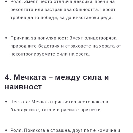
Роля:
Змеят често отвлича девойки, пречи на
реколтата или застрашава общността. Героят
трябва да го победи, за да възстанови реда.
Причина за популярност:
Змеят олицетворява
природните бедствия и страховете на хората от
неконтролируемите сили на света.
4. Мечката – между сила и
наивност
Честота:
Мечката присъства често както в
българските, така и в руските приказки.
Роля:
Понякога е страшна, друг път е комична и