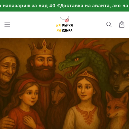
Преминаване
напазариш за над 40 €
Доставка на аванта, ако напа
към
съдържанието
Торба