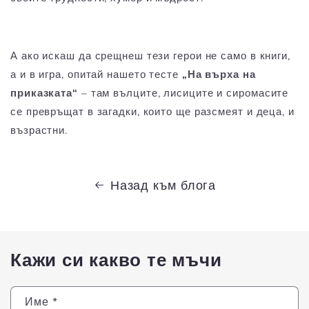
А ако искаш да срещнеш тези герои не само в книги,
а и в игра, опитай нашето тесте
„
На върха на
приказката
“
– там вълците, лисиците и сиромасите
се превръщат в загадки, които ще разсмеят и деца, и
възрастни.
Назад към блога
Кажи си какво те мъчи
Име
*