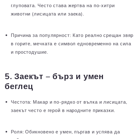
глуповата. Често става жертва на по-хитри
животни (лисицата или заека).
Причина за популярност:
Като реално срещан звяр
в горите, мечката е символ едновременно на сила
и простодушие.
5. Заекът – бърз и умен
беглец
Честота:
Макар и по-рядко от вълка и лисицата,
заекът често е герой в народните приказки.
Роля:
Обикновено е умен, пъргав и успява да