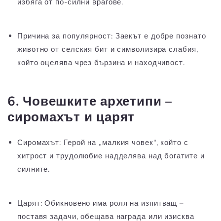
избяга от по-силни врагове.
Причина за популярност:
Заекът е добре познато
животно от селския бит и символизира слабия,
който оцелява чрез бързина и находчивост.
6. Човешките архетипи –
сиромахът и царят
Сиромахът:
Герой на „малкия човек“, който с
хитрост и трудолюбие надделява над богатите и
силните.
Царят:
Обикновено има роля на изпитващ –
поставя задачи, обещава награда или изисква